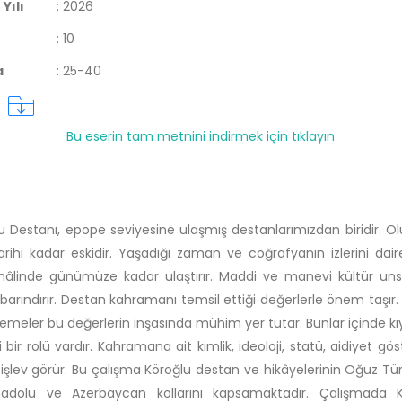
Yılı
:
2026
:
10
a
:
25-40
Bu eserin tam metnini indirmek için tıklayın
u Destanı, epope seviyesine ulaşmış destanlarımızdan biridir. 
arihi kadar eskidir. Yaşadığı zaman ve coğrafyanın izlerini dair
 hâlinde günümüze kadar ulaştırır. Maddi ve manevi kültür unsu
 barındırır. Destan kahramanı temsil ettiği değerlerle önem taşır. F
emeler bu değerlerin inşasında mühim yer tutar. Bunlar içinde kı
 bir rolü vardır. Kahramana ait kimlik, ideoloji, statü, aidiyet gös
 işlev görür. Bu çalışma Köroğlu destan ve hikâyelerinin Oğuz Tür
nadolu ve Azerbaycan kollarını kapsamaktadır. Çalışmada K