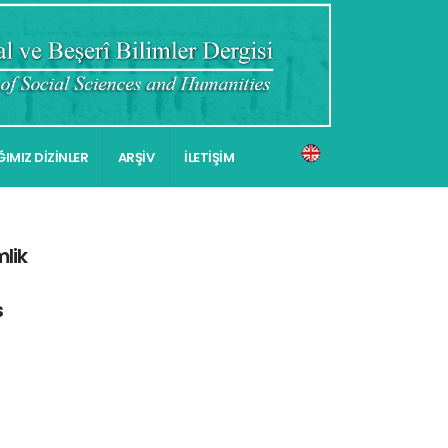
IMIZ DİZİNLER
ARŞİV
İLETİŞİM
mlik
s