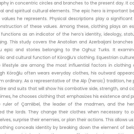
phy in concentric circles and branches to the present day. It c
al and spiritual cultural elements. The epic hero is important 
 values he represents. Physical descriptions play a significant 
nstruction of these values. Among these, clothing plays an es
It functions as an indicator of the hero’s identity, ideology, stat
ing. This study covers the Anatolian and Azerbaijani branches
lu epic and stories belonging to the Oghuz Turks. It examin
ic and cultural function of Köroğlu’s clothing. Equestrian cultur
 lifestyle are among the most influential factors in clothing 
gh Köroğlu often wears everyday clothes, his outward appear
om ordinary. As a representative of the Alp (heroic) tradition, he 
tire and suits that will show his combative side, strength, and c
mes, he chooses clothing that emphasizes his existence and p
e ruler of Çamlıbel, the leader of the madmen, and the he
ed the lords. They change their clothes when necessary to c
lves, surprise their enemies, or plan their actions. This allows us
othing conceals identity by breaking down the element of bel