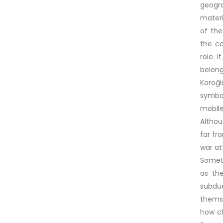
geogra
materi
of the
the co
role. 
belong
Köroğ
symbol
mobile
Althou
far fr
war at
Someti
as th
subdu
themse
how cl