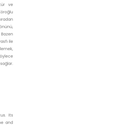
ltür ve
Köroğlu
sıradan
yönünü,
. Bazen
sfı ile
zlemek,
Böylece
sağlar.
s. Its
ime and