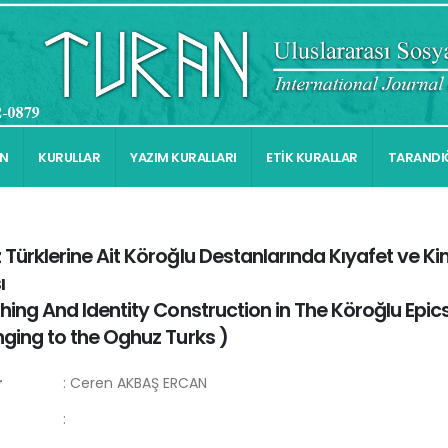
İN
KURULLAR
YAZIM KURALLARI
ETİK KURALLAR
TARANDIĞ
Türklerine Ait Köroğlu Destanlarında Kıyafet ve Ki
ı
hing And Identity Construction in The Köroğlu Epic
nging to the Oghuz Turks
)
r
:
Ceren AKBAŞ ERCAN
: