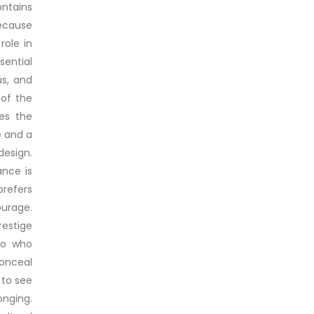
ontains
because
role in
sential
us, and
 of the
es the
e and a
design.
ance is
prefers
ourage.
restige
ro who
onceal
 to see
onging.