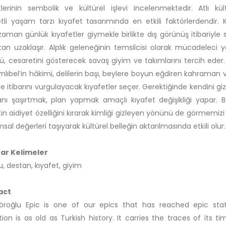
tlerinin sembolik ve kültürel işlevi incelenmektedir. Atlı kü
tli yaşam tarzı kıyafet tasarımında en etkili faktörlerdendir. 
aman günlük kıyafetler giymekle birlikte dış görünüş itibariyle 
an uzaklaşır. Alplık geleneğinin temsilcisi olarak mücadeleci 
, cesaretini gösterecek savaş giyim ve takımlarını tercih eder
lıbel’in hâkimi, delilerin başı, beylere boyun eğdiren kahraman va
 ve itibarını vurgulayacak kıyafetler seçer. Gerektiğinde kendini gi
ı şaşırtmak, plan yapmak amaçlı kıyafet değişikliği yapar. 
tin aidiyet özelliğini kırarak kimliği gizleyen yönünü de görmemizi 
sal değerleri taşıyarak kültürel belleğin aktarılmasında etkili olur.
ar Kelimeler
u, destan, kıyafet, giyim
act
öroğlu Epic is one of our epics that has reached epic statu
ion is as old as Turkish history. It carries the traces of its t