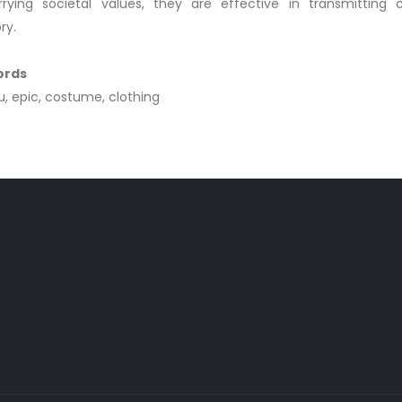
rying societal values, they are effective in transmitting c
y.
ords
u, epic, costume, clothing