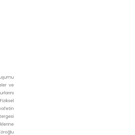
Oluşumu
eler ve
rlarını
iziksel
yafetin
tergesi
klerine
öroğlu