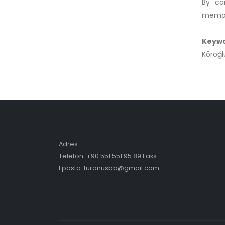
By car
memor
Keyw
Köroğl
Adres :
Telefon :+90 551 551 95 89 Faks :
Eposta :turanusbb@gmail.com