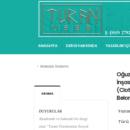
ANASAYFA
DERGİ HAKKINDA
YAZARLAR İÇ
Makale Sistemi
Oğuz 
İnşas
(
Clot
ARAMA
Belo
DUYURULAR
Yaza
Akademik ve hakemli bir dergi
olan “Turan Uluslararası Sosyal
Türü
ve Beşerî Bilimler Dergisi”nin