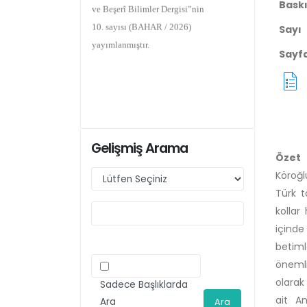
Baskı 
10. sayısı (BAHAR / 2026)
Sayı
yayımlanmıştır.
Sayf
Gelişmiş Arama
Özet
Köroğl
Türk t
kollar
içinde
betiml
önemli
olarak
Sadece Başlıklarda
ait A
Ara